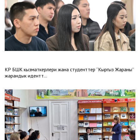
КР БШК кызматкерлери жана студенттер “Кыргыз Жараны”
жарандык иденттү…