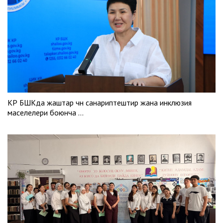
КР БШКда жаштар үчүн санариптештирүү жана инклюзия
маселелери боюнча …