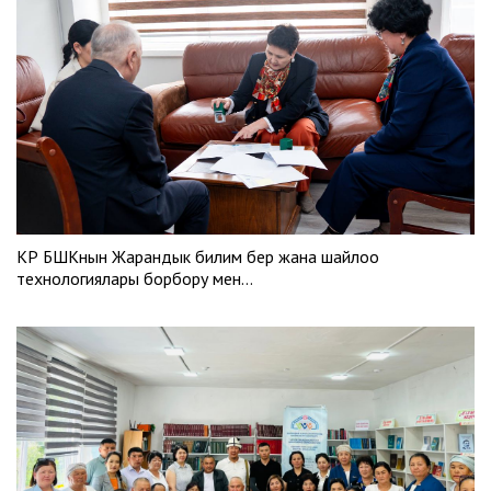
КР БШКнын Жарандык билим берүү жана шайлоо
технологиялары борбору мен…