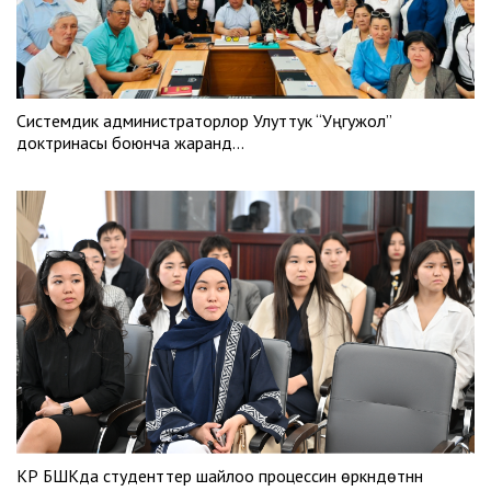
Системдик администраторлор Улуттук “Уңгужол”
доктринасы боюнча жаранд…
КР БШКда студенттер шайлоо процессин өркүндөтүүнүн