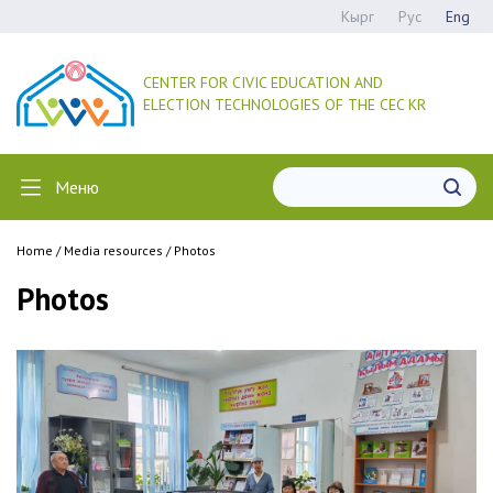
Кырг
Рус
Eng
CENTER FOR CIVIC EDUCATION AND
ELECTION TECHNOLOGIES OF THE CEC KR
Меню
Home
/
Media resources
/
Photos
Photos