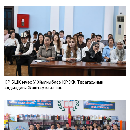
КР БШК мүчөсү У. Жылкыбаев КР ЖК Төрагасынын
алдындагы Жаштар кеңешин…