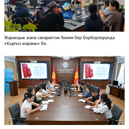
Жарандык жана санариптик билим берүү борборлорунда
«Кыргыз жараны» ба…