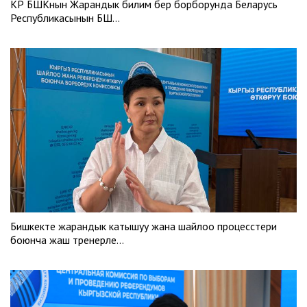
КР БШКнын Жарандык билим берүү борборунда Беларусь
Республикасынын БШ…
Бишкекте жарандык катышуу жана шайлоо процесстери
боюнча жаш тренерле…