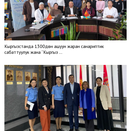
Кыргызстанда 1300дөн ашуун жаран санариптик
сабаттуулук жана “Кыргыз …