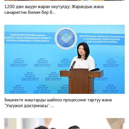
1200 дөн ашуун жаран окутулду: Жарандык жана
санариптик билим берүү б…
Бишкекте жаштарды шайлоо процессине тартуу жана
“Уңгужол доктринасы” …