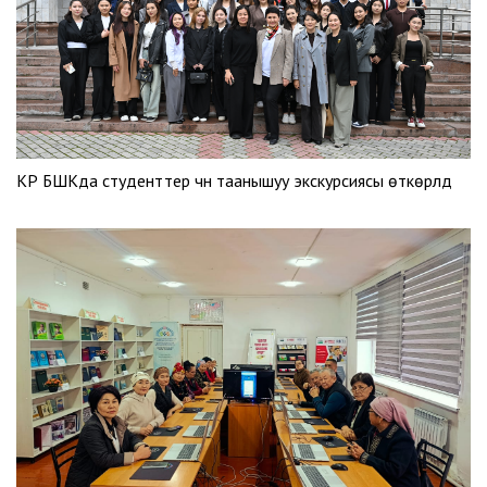
КР БШКда студенттер үчүн таанышуу экскурсиясы өткөрүлдү