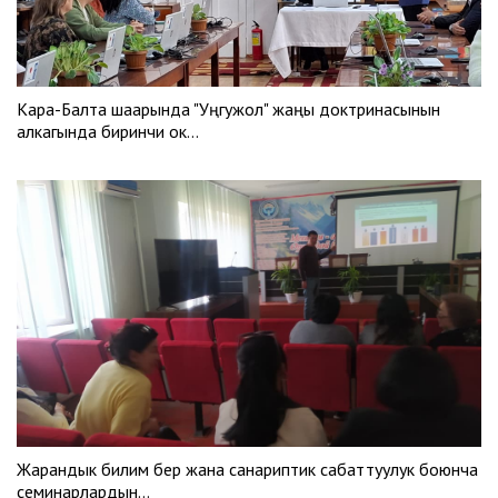
Кара-Балта шаарында "Уңгужол" жаңы доктринасынын
алкагында биринчи ок…
Жарандык билим берүү жана санариптик сабаттуулук боюнча
семинарлардын…