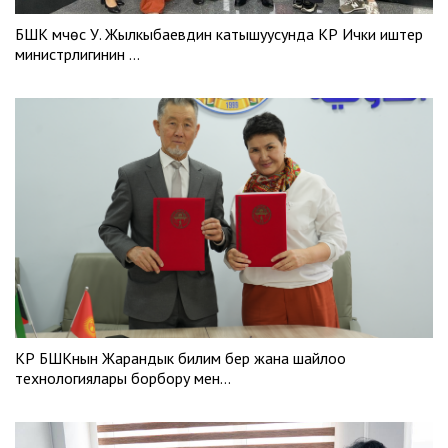
БШК мүчөсү У. Жылкыбаевдин катышуусунда КР Ички иштер
министрлигинин …
КР БШКнын Жарандык билим берүү жана шайлоо
технологиялары борбору мен…