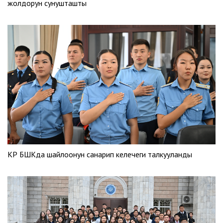
жолдорун сунушташты
КР БШКда шайлоонун санарип келечеги талкууланды