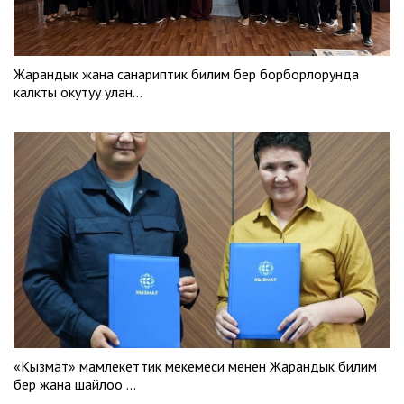
Жарандык жана санариптик билим берүү борборлорунда
калкты окутуу улан…
«Кызмат» мамлекеттик мекемеси менен Жарандык билим
берүү жана шайлоо …