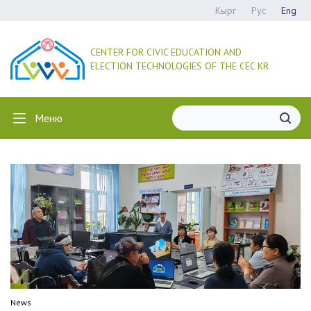
Кырг
Рус
Eng
CENTER FOR CIVIC EDUCATION AND
ELECTION TECHNOLOGIES OF THE CEC KR
Меню
News