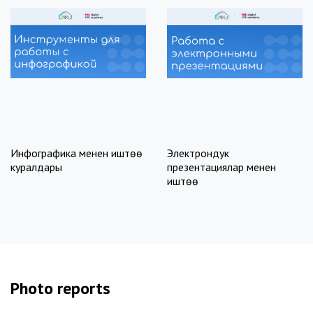
Year: 2022
Year: 2022
Pages: 21
Pages: 7
Publisher: Digital
Publisher: Digital
Academy
Academy
DOWNLOAD
DOWNLOAD
Инфографика менен иштөө
Электрондук
куралдары
презентациялар менен
иштөө
Photo reports