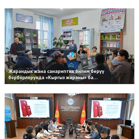
Жарандык жана санариптик билим берүү
борборлорунда «Кыргыз жараны» ба…