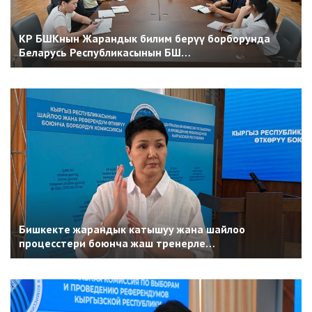
КР БШКнын Жарандык билим берүү борборунда
Беларусь Республикасынын БШ…
Бишкекте жарандык катышуу жана шайлоо
процесстери боюнча жаш тренерле…