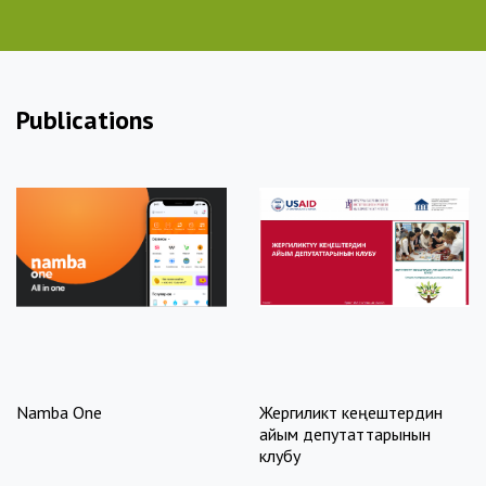
Publications
Year: 2022
Year: 2022
Pages: 16
Pages: 10
Publisher: Институт
Publisher: Namba One
политики развития
DOWNLOAD
DOWNLOAD
Namba One
Жергиликтүү кеңештердин
айым депутаттарынын
клубу