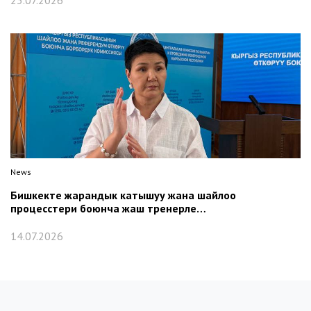
23.07.2026
News
Бишкекте жарандык катышуу жана шайлоо
процесстери боюнча жаш тренерле…
14.07.2026