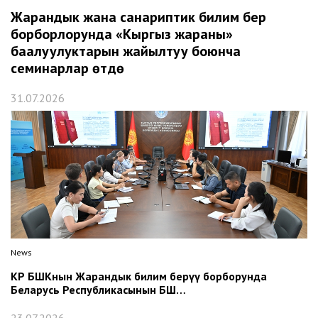
Жарандык жана санариптик билим берүү
борборлорунда «Кыргыз жараны»
баалуулуктарын жайылтуу боюнча
семинарлар өтүүдө
31.07.2026
News
КР БШКнын Жарандык билим берүү борборунда
Беларусь Республикасынын БШ…